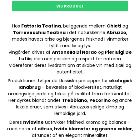
VIS PRODUKT
Hos
Fattoria Teatina
, beliggende mellem
Chieti
og
Torrevecchia Teatina
i det naturskønne
Abruzzo
,
mødes havets brise og bjergenes friskhed i vinmarker
fyldt med liv og lys.
Vingården drives af
Antonella Di Nardo
og
Pierluigi De
Lutiis
, der med passion og respekt for naturen
viderefører deres livsdrøm om at skabe vin med sjæl og
autenticitet.
Produktionen følger de klassiske principper for
økologisk
landbrug
– bevarelse af biodiversitet, naturligt
næringsrige jorde og fokus på kvalitet frem for kvantitet.
Her dyrkes blandt andet
Trebbiano
,
Pecorino
og andre
lokale druer, som trives i Abruzzos solrige klima og
lerholdige jord.
Deres
hvidvine
udtrykker friskhed, aroma og balance –
med noter af
citrus, hvide blomster og grønne æbler
,
afrundet af en elegant mineralitet.