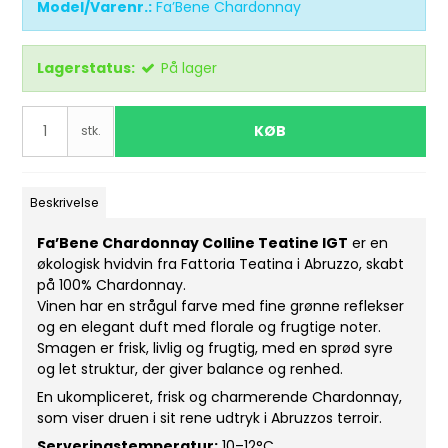
Model/Varenr.:
Fa’Bene Chardonnay
Lagerstatus:
På lager
KØB
stk.
Beskrivelse
Fa’Bene Chardonnay Colline Teatine IGT
er en
økologisk hvidvin fra Fattoria Teatina i Abruzzo, skabt
på 100% Chardonnay.
Vinen har en strågul farve med fine grønne reflekser
og en elegant duft med florale og frugtige noter.
Smagen er frisk, livlig og frugtig, med en sprød syre
og let struktur, der giver balance og renhed.
En ukompliceret, frisk og charmerende Chardonnay,
som viser druen i sit rene udtryk i Abruzzos terroir.
Serveringstemperatur:
10–12°C