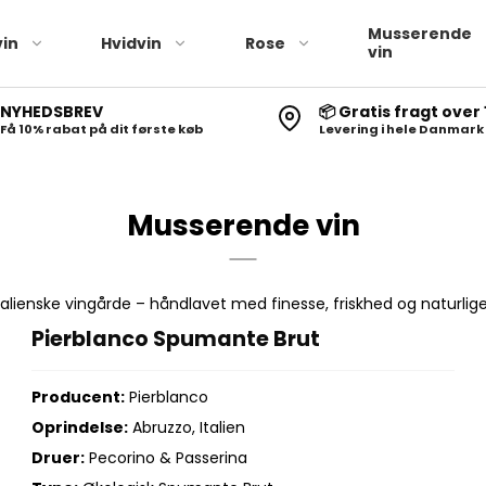
Musserende
in
Hvidvin
Rose
vin
NYHEDSBREV
📦 Gratis fragt over 
Få 10% rabat på dit første køb
Levering i hele Danmark
Musserende vin
ienske vingårde – håndlavet med finesse, friskhed og naturlige 
Pierblanco Spumante Brut
Producent:
Pierblanco
Oprindelse:
Abruzzo, Italien
Druer:
Pecorino & Passerina