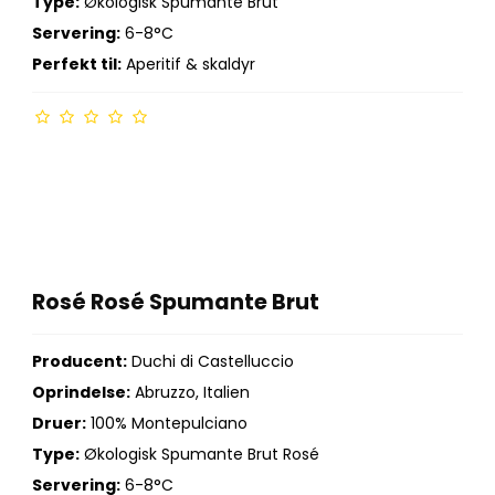
Type:
Økologisk Spumante Brut
Servering:
6-8°C
Perfekt til:
Aperitif & skaldyr
Rosé Rosé Spumante Brut
Producent:
Duchi di Castelluccio
Oprindelse:
Abruzzo, Italien
Druer:
100% Montepulciano
Type:
Økologisk Spumante Brut Rosé
Servering:
6-8°C