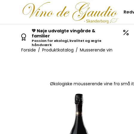
Rødv
💚 Nøje udvalgte vingårde &
familier
Passion for økologi, kvalitet og ægte
håndværk
Forside
/
Produktkatalog
/
Musserende vin
Økologiske mousserende vine fra små ital