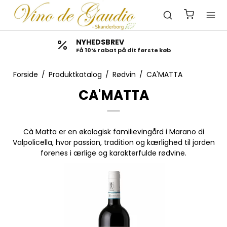
NYHEDSBREV
📦
Få 10% rabat på dit første køb
Lev
Forside
/
Produktkatalog
/
Rødvin
/
CA'MATTA
CA'MATTA
Cà Matta er en økologisk familievingård i Marano di
Valpolicella, hvor passion, tradition og kærlighed til jorden
forenes i ærlige og karakterfulde rødvine.