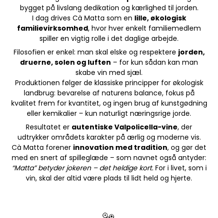
bygget på livslang dedikation og kærlighed til jorden.
I dag drives Cà Matta som en
lille, økologisk
familievirksomhed
, hvor hver enkelt familiemedlem
spiller en vigtig rolle i det daglige arbejde.
Filosofien er enkel: man skal elske og respektere
jorden,
druerne, solen og luften
– for kun sådan kan man
skabe vin med sjæl.
Produktionen følger de klassiske principper for økologisk
landbrug: bevarelse af naturens balance, fokus på
kvalitet frem for kvantitet, og ingen brug af kunstgødning
eller kemikalier – kun naturligt næringsrige jorde.
Resultatet er
autentiske Valpolicella-vine
, der
udtrykker områdets karakter på ærlig og moderne vis.
Cà Matta forener
innovation med tradition
, og gør det
med en snert af spilleglæde – som navnet også antyder:
“Matta” betyder jokeren – det heldige kort.
For i livet, som i
vin, skal der altid være plads til lidt held og hjerte.