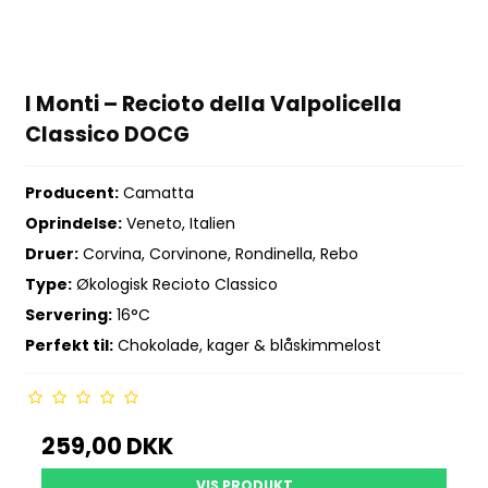
I Monti – Recioto della Valpolicella
Classico DOCG
Producent:
Camatta
Oprindelse:
Veneto, Italien
Druer:
Corvina, Corvinone, Rondinella, Rebo
Type:
Økologisk Recioto Classico
Servering:
16°C
Perfekt til:
Chokolade, kager & blåskimmelost
259,00 DKK
VIS PRODUKT