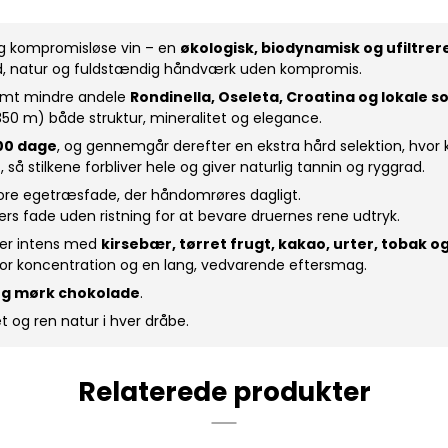
og kompromisløse vin – en
økologisk, biodynamisk og ufiltre
nhed, natur og fuldstændig håndværk uden kompromis.
amt mindre andele
Rondinella, Oseleta, Croatina og lokale s
0–350 m) både struktur, mineralitet og elegance.
00 dage
, og gennemgår derefter en ekstra hård selektion, hvor 
e
, så stilkene forbliver hele og giver naturlig tannin og ryggrad.
store egetræsfade, der håndomrøres dagligt.
ers fade uden ristning for at bevare druernes rene udtryk.
 er intens med
kirsebær, tørret frugt, kakao, urter, tobak o
r koncentration og en lang, vedvarende eftersmag.
e og mørk chokolade
.
 og ren natur i hver dråbe.
Relaterede produkter