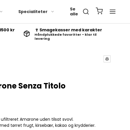
Se
Specialiteter
alle
1500 kr
🍷 Smagekasser med karakter
Håndplukkede favoritter – klar til
levering
one Senza Titolo
ufiltreret Amarone uden tilsat svovl.
 med tørret frugt, kirsebær, kakao og krydderier.