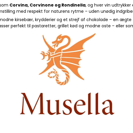
r som
Corvina, Corvinone og Rondinella
, og hver vin udtrykke
stilling med respekt for naturens rytme – uden unødig indgribe
modne kirsebær, krydderier og et strejf af chokolade – en ægt
sser perfekt til pastaretter, grillet kød og modne oste – eller som