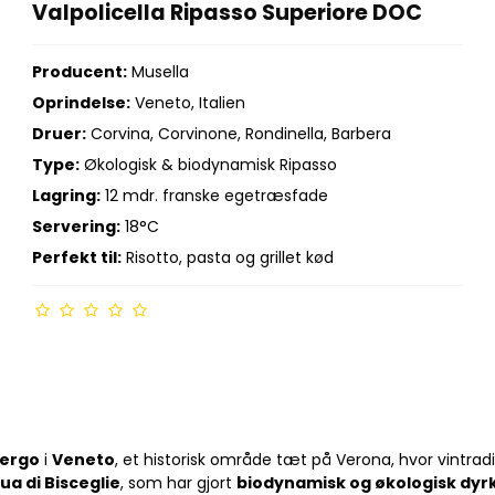
Valpolicella Ripasso Superiore DOC
Producent:
Musella
Oprindelse:
Veneto, Italien
Druer:
Corvina, Corvinone, Rondinella, Barbera
Type:
Økologisk & biodynamisk Ripasso
Lagring:
12 mdr. franske egetræsfade
Servering:
18°C
Perfekt til:
Risotto, pasta og grillet kød
bergo
i
Veneto
, et historisk område tæt på Verona, hvor vintra
ua di Bisceglie
, som har gjort
biodynamisk og økologisk dyr