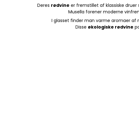
Deres
rødvine
er fremstillet af klassiske drue
Musella forener moderne vinfrem
I glasset finder man varme aromaer af 
Disse
økologiske rødvine
pa