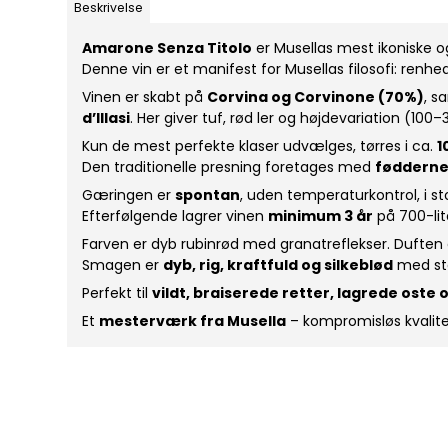
Beskrivelse
Amarone Senza Titolo
er Musellas mest ikoniske 
Denne vin er et manifest for Musellas filosofi: re
Vinen er skabt på
Corvina og Corvinone (70%)
, s
d’Illasi
. Her giver tuf, rød ler og højdevariation (10
Kun de mest perfekte klaser udvælges, tørres i ca.
1
Den traditionelle presning foretages med
føddern
Gæringen er
spontan
, uden temperaturkontrol, i 
Efterfølgende lagrer vinen
minimum 3 år
på 700-lit
Farven er dyb rubinrød med granatreflekser. Duften
Smagen er
dyb, rig, kraftfuld og silkeblød
med sto
Perfekt til
vildt, braiserede retter, lagrede ost
Et
mesterværk fra Musella
– kompromisløs kvalitet