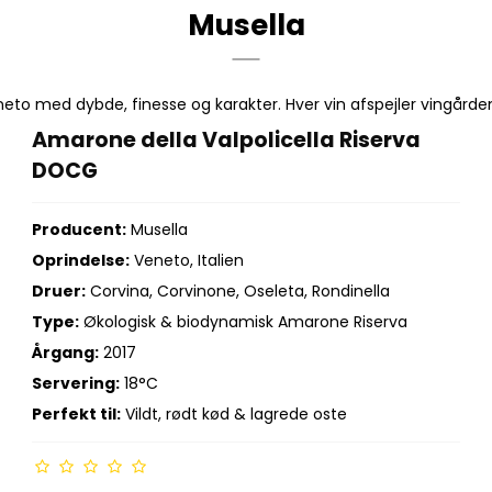
Musella
neto med dybde, finesse og karakter. Hver vin afspejler vingårde
Amarone della Valpolicella Riserva
DOCG
Producent:
Musella
Oprindelse:
Veneto, Italien
Druer:
Corvina, Corvinone, Oseleta, Rondinella
Type:
Økologisk & biodynamisk Amarone Riserva
Årgang:
2017
Servering:
18°C
Perfekt til:
Vildt, rødt kød & lagrede oste