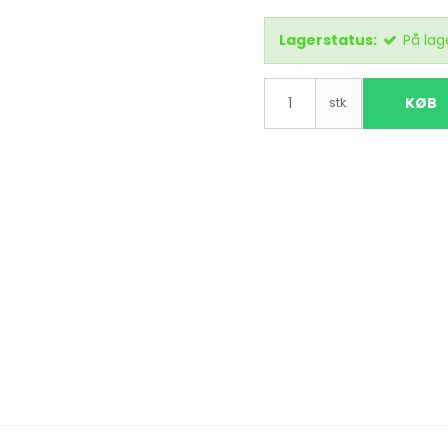
Lagerstatus:
På lag
KØB
stk.