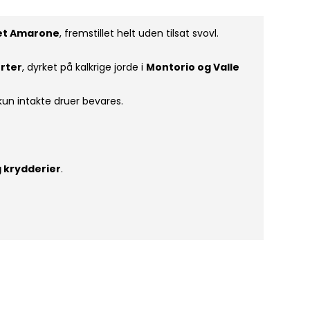
ret Amarone
, fremstillet helt uden tilsat svovl.
orter
, dyrket på kalkrige jorde i
Montorio og Valle
kun intakte druer bevares.
g krydderier
.