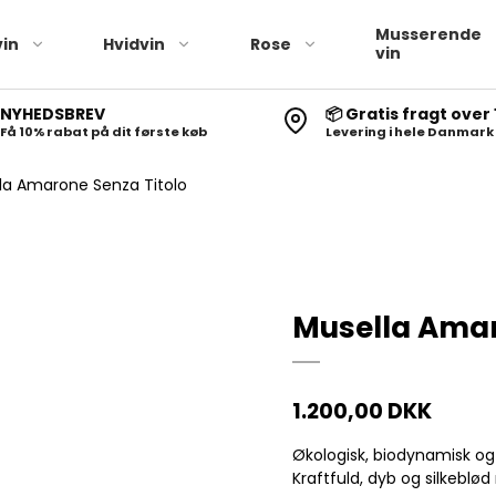
Musserende
in
Hvidvin
Rose
vin
NYHEDSBREV
📦 Gratis fragt over 
Få 10% rabat på dit første køb
Levering i hele Danmark
la Amarone Senza Titolo
Musella Amar
1.200,00 DKK
Økologisk, biodynamisk og 
Kraftfuld, dyb og silkeblød