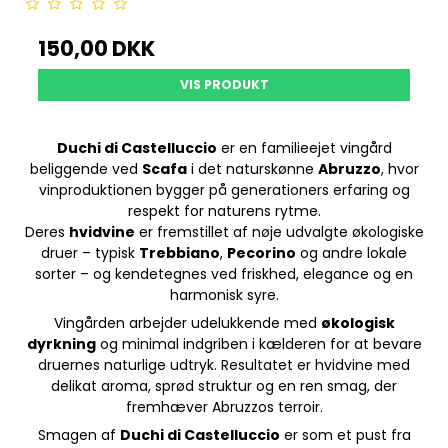
150,00 DKK
VIS PRODUKT
Duchi di Castelluccio
er en familieejet vingård
beliggende ved
Scafa
i det naturskønne
Abruzzo
, hvor
vinproduktionen bygger på generationers erfaring og
respekt for naturens rytme.
Deres
hvidvine
er fremstillet af nøje udvalgte økologiske
druer – typisk
Trebbiano
,
Pecorino
og andre lokale
sorter – og kendetegnes ved friskhed, elegance og en
harmonisk syre.
Vingården arbejder udelukkende med
økologisk
dyrkning
og minimal indgriben i kælderen for at bevare
druernes naturlige udtryk. Resultatet er hvidvine med
delikat aroma, sprød struktur og en ren smag, der
fremhæver Abruzzos terroir.
Smagen af
Duchi di Castelluccio
er som et pust fra