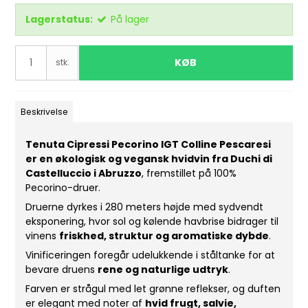
Lagerstatus:
På lager
KØB
stk.
Beskrivelse
Tenuta Cipressi Pecorino IGT Colline Pescaresi
er en økologisk og vegansk hvidvin fra Duchi di
Castelluccio i Abruzzo
, fremstillet på 100%
Pecorino-druer.
Druerne dyrkes i 280 meters højde med sydvendt
eksponering, hvor sol og kølende havbrise bidrager til
vinens
friskhed, struktur og aromatiske dybde
.
Vinificeringen foregår udelukkende i ståltanke for at
bevare druens
rene og naturlige udtryk
.
Farven er strågul med let grønne reflekser, og duften
er elegant med noter af
hvid frugt, salvie,