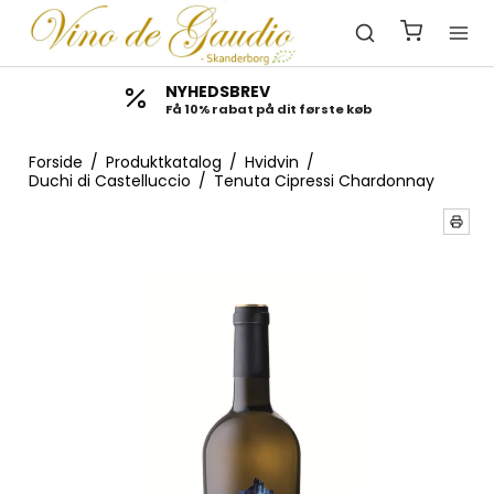
📦 Gratis fragt over 1500 kr
Levering i hele Danmark
Forside
/
Produktkatalog
/
Hvidvin
/
Duchi di Castelluccio
/
Tenuta Cipressi Chardonnay