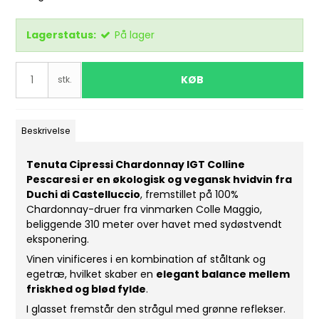
Lagerstatus:
På lager
KØB
stk.
Beskrivelse
Tenuta Cipressi Chardonnay IGT Colline
Pescaresi er en økologisk og vegansk hvidvin fra
Duchi di Castelluccio
, fremstillet på 100%
Chardonnay-druer fra vinmarken Colle Maggio,
beliggende 310 meter over havet med sydøstvendt
eksponering.
Vinen vinificeres i en kombination af ståltank og
egetræ, hvilket skaber en
elegant balance mellem
friskhed og blød fylde
.
I glasset fremstår den strågul med grønne reflekser.