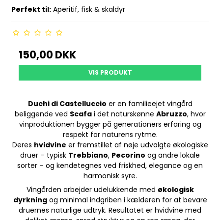
Perfekt til:
Aperitif, fisk & skaldyr
150,00 DKK
VIS PRODUKT
Duchi di Castelluccio
er en familieejet vingård
beliggende ved
Scafa
i det naturskønne
Abruzzo
, hvor
vinproduktionen bygger på generationers erfaring og
respekt for naturens rytme.
Deres
hvidvine
er fremstillet af nøje udvalgte økologiske
druer – typisk
Trebbiano
,
Pecorino
og andre lokale
sorter – og kendetegnes ved friskhed, elegance og en
harmonisk syre.
Vingården arbejder udelukkende med
økologisk
dyrkning
og minimal indgriben i kælderen for at bevare
druernes naturlige udtryk. Resultatet er hvidvine med