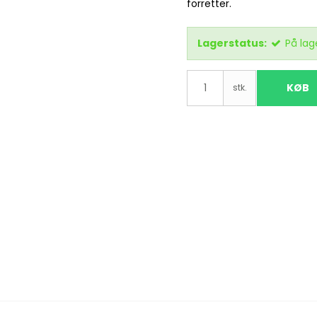
forretter.
Lagerstatus:
På lag
KØB
stk.