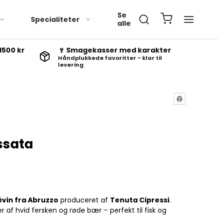
Se
Specialiteter
alle
1500 kr
🍷 Smagekasser med karakter
Håndplukkede favoritter – klar til
levering
ssata
évin fra Abruzzo
produceret af
Tenuta Cipressi
.
r af hvid fersken og røde bær – perfekt til fisk og