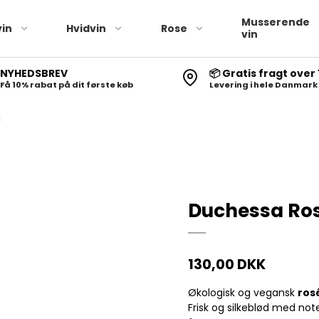
Musserende
in
Hvidvin
Rose
vin
NYHEDSBREV
📦 Gratis fragt over 
Få 10% rabat på dit første køb
Levering i hele Danmark
a
Duchessa Ro
130,00 DKK
Økologisk og vegansk
ros
Frisk og silkeblød med note