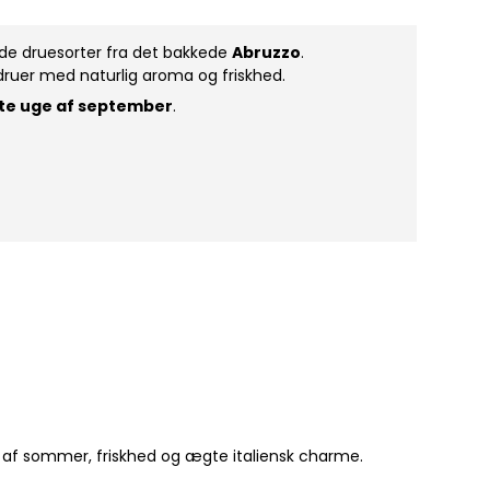
røde druesorter fra det bakkede
Abruzzo
.
r druer med naturlig aroma og friskhed.
ste uge af september
.
.
 af sommer, friskhed og ægte italiensk charme.