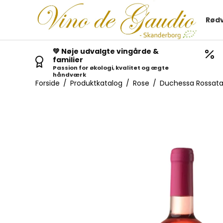
Rødv
💚 Nøje udvalgte vingårde &
familier
Passion for økologi, kvalitet og ægte
håndværk
Forside
/
Produktkatalog
/
Rose
/
Duchessa Rossat