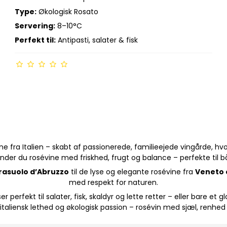
Type:
Økologisk Rosato
Servering:
8–10°C
Perfekt til:
Antipasti, salater & fisk
ne fra Italien – skabt af passionerede, familieejede vingårde, hv
inder du rosévine med friskhed, frugt og balance – perfekte til 
rasuolo d’Abruzzo
til de lyse og elegante rosévine fra
Veneto 
med respekt for naturen.
 perfekt til salater, fisk, skaldyr og lette retter – eller bare et gl
taliensk lethed og økologisk passion – rosévin med sjæl, renhed 