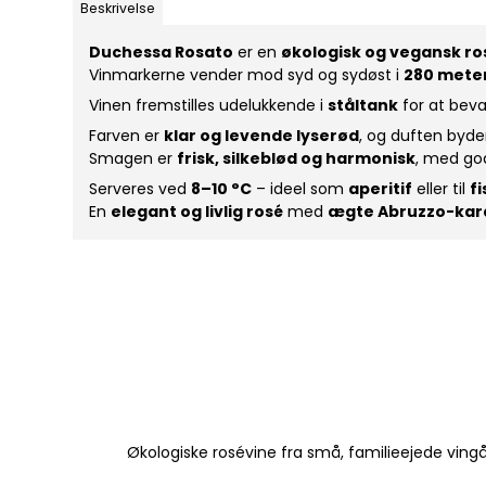
Beskrivelse
Duchessa Rosato
er en
økologisk og vegansk ro
Vinmarkerne vender mod syd og sydøst i
280 mete
Vinen fremstilles udelukkende i
ståltank
for at bev
Farven er
klar og levende lyserød
, og duften byd
Smagen er
frisk, silkeblød og harmonisk
, med go
Serveres ved
8–10 °C
– ideel som
aperitif
eller til
fi
En
elegant og livlig rosé
med
ægte Abruzzo-kar
Økologiske rosévine fra små, familieejede vin