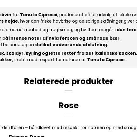
sévin
fra
Tenuta Cipressi
, produceret på et udvalg af lokale 
rs højde
, hvor den friske havbrise og de solrige skråninger give
are druernes renhed og frugtsmag, og høsten foregår
i den før
er på
intense noter af hvid fersken og små røde bær
.
d balance og en
delikat vedvarende afslutning
.
sk, skaldyr, kylling og lette retter fra det italienske køkken
akter
, skabt med respekt for naturen af
Tenuta Cipressi
.
Relaterede produkter
Rose
gårde i Italien – håndlavet med respekt for naturen og med smag