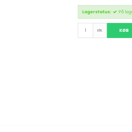
Lagerstatus:
På lag
KØB
stk.