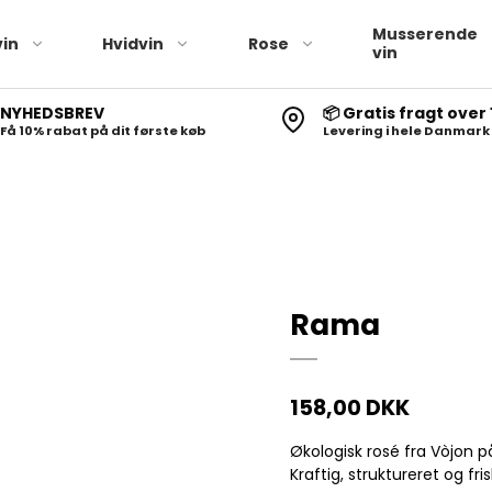
Musserende
in
Hvidvin
Rose
vin
NYHEDSBREV
📦 Gratis fragt over 
Få 10% rabat på dit første køb
Levering i hele Danmark
Rama
158,00 DKK
Økologisk rosé fra Vòjon på
Kraftig, struktureret og fr