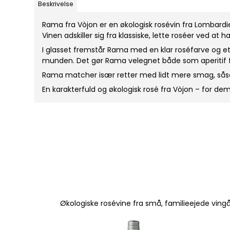
Beskrivelse
Rama fra Vòjon er en økologisk rosévin fra Lombard
Vinen adskiller sig fra klassiske, lette roséer ved at 
I glasset fremstår Rama med en klar roséfarve og 
munden. Det gør Rama velegnet både som aperitif 
Rama matcher især retter med lidt mere smag, såsom 
En karakterfuld og økologisk rosé fra Vòjon – for de
Økologiske rosévine fra små, familieejede vin