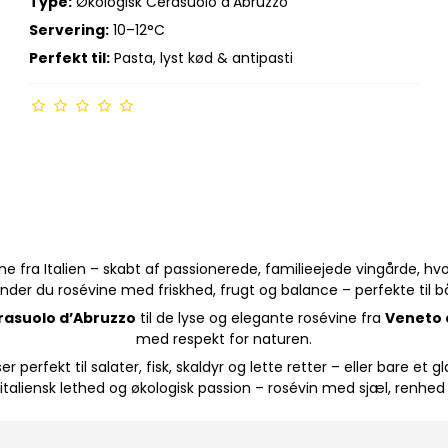
Type:
Økologisk Cerasuolo d’Abruzzo
Servering:
10–12°C
Perfekt til:
Pasta, lyst kød & antipasti
ne fra Italien – skabt af passionerede, familieejede vingårde, hv
inder du rosévine med friskhed, frugt og balance – perfekte til 
rasuolo d’Abruzzo
til de lyse og elegante rosévine fra
Veneto 
med respekt for naturen.
 perfekt til salater, fisk, skaldyr og lette retter – eller bare et gl
taliensk lethed og økologisk passion – rosévin med sjæl, renhed 