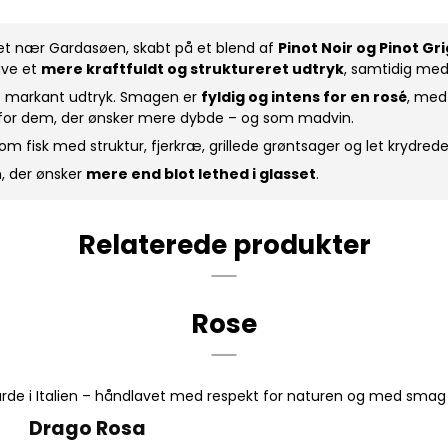
iet nær Gardasøen, skabt på et blend af
Pinot Noir og Pinot Gri
have et
mere kraftfuldt og struktureret udtryk
, samtidig med
et markant udtryk. Smagen er
fyldig og intens for en rosé
, med
for dem, der ønsker mere dybde – og som madvin.
fisk med struktur, fjerkræ, grillede grøntsager og let krydrede
m, der ønsker
mere end blot lethed i glasset
.
Relaterede produkter
Rose
gårde i Italien – håndlavet med respekt for naturen og med smag
Drago Rosa