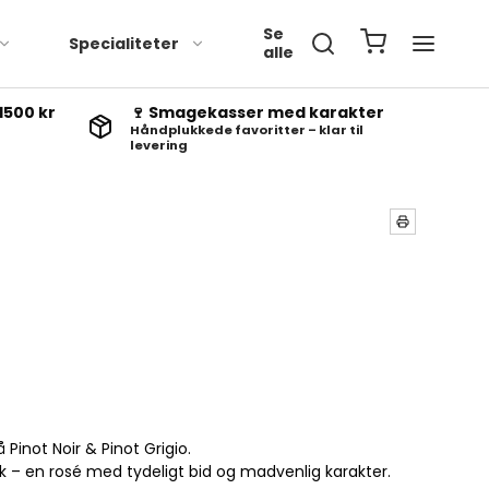
Se
Specialiteter
alle
1500 kr
🍷 Smagekasser med karakter
Håndplukkede favoritter – klar til
levering
 Pinot Noir & Pinot Grigio.
isk – en rosé med tydeligt bid og madvenlig karakter.