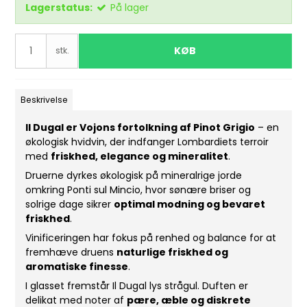
Lagerstatus:
På lager
KØB
stk.
Beskrivelse
Il Dugal er Vojons fortolkning af Pinot Grigio
– en
økologisk hvidvin, der indfanger Lombardiets terroir
med
friskhed, elegance og mineralitet
.
Druerne dyrkes økologisk på mineralrige jorde
omkring Ponti sul Mincio, hvor sønære briser og
solrige dage sikrer
optimal modning og bevaret
friskhed
.
Vinificeringen har fokus på renhed og balance for at
fremhæve druens
naturlige friskhed og
aromatiske finesse
.
I glasset fremstår Il Dugal lys strågul. Duften er
delikat med noter af
pære, æble og diskrete