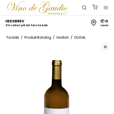
📦 Gratis fragt over 1500 kr
Levering i hele Danmark
Forside
/
Produktkatalog
/
Hvidvin
/
DUGAL