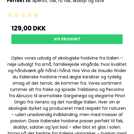
Perfekt til:
Aperitif, fisk, rå fisk, skaldyr og oste
129,00 DKK
VIS PRODUKT
Oplev vores udvalg af økologiske hvidvine fra Italien –
nøje udvalgt fra små, familieejede vingårde, hvor kvalitet
og håndværk går hånd i hånd. Hos Vino de Gaudio finder
du italienske hvidvine med ægte karakter og tydelig
smag af det terroir, de kommer fra. Vores sortiment
rummer alt fra friske og sprøde Trebbiano og Pecorino
fra Abruzzo til aromatiske Garganega og elegante Pinot
Grigio fra Veneto og det nordlige Italien. Hver vin er
økologisk dyrket og produceret med respekt for naturen
– uden unødvendig indblanding, men med masser af
passion. Disse italienske hvidvine passer perfekt til fisk,
skaldyr, salater og lyst kød – eller blot et glas i solen.
Smag på det bedste fra Italiens vinmarker – hvidvin med