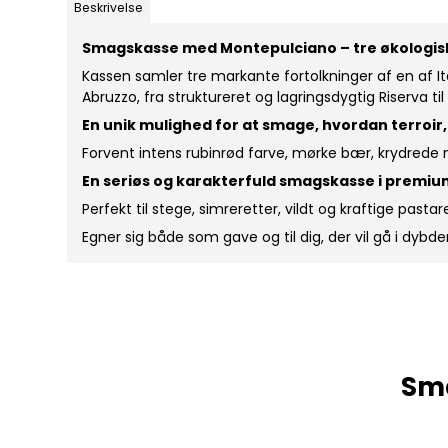
Beskrivelse
Smagskasse med Montepulciano – tre økologiske
Kassen samler tre markante fortolkninger af en af Ita
Abruzzo, fra struktureret og lagringsdygtig Riserva 
En unik mulighed for at smage, hvordan terroir,
Forvent intens rubinrød farve, mørke bær, krydrede
En seriøs og karakterfuld smagskasse i premiu
Perfekt til stege, simreretter, vildt og kraftige pa
Egner sig både som gave og til dig, der vil gå i dy
Sma