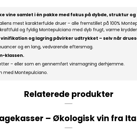
 vine samlet i én pakke med fokus på dybde, struktur og 
liens mest karakterfulde druer – alle fremstillet på 100% Montepu
til kraftfuld og fyldig Montepulciano med dyb frugt, varme krydde
 vinifikation og lagring påvirker udtrykket – selv når dru
 nuancer og en lang, vedvarende eftersmag.
m-klassen.
staretter – eller som en gennemført vinsmagning derhjemme.
bden med Montepulciano.
Relaterede produkter
gekasser – Økologisk vin fra Ita