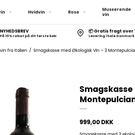
Musserende
in
Hvidvin
Rose
vin
NYHEDSBREV
📦 Gratis fragt over 
Få 10% rabat på dit første køb
Levering i hele Danmark
n fra Italien
/
Smagskasse med Økologisk Vin – 3 Montepulcia
Smagskasse m
Montepulcia
999,00 DKK
Smagekasse med 3 økolog