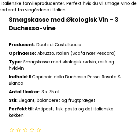
alienske familieproducenter. Perfekt hvis du vil smage Vino de
rteret fra vingårdene i Italien.
Smagskasse med Økologisk Vin – 3
Duchessa-vine
Producent:
Duchi di Castelluccio
Oprindelse:
Abruzzo, Italien (Scafa nær Pescara)
Type:
Smagskasse med økologisk rødvin, rosé og
hvidvin
Indhold:
Il Capriccio della Duchessa Rosso, Rosato &
Bianco
Antal flasker:
3 x 75 cl
Stil:
Elegant, balanceret og frugtpræget
Perfekt til:
Antipasti, fisk, pasta og det italienske
køkken