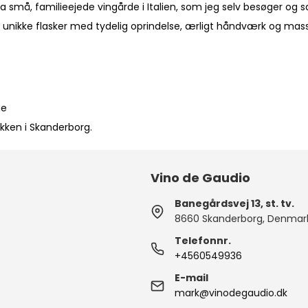
 små, familieejede vingårde i Italien, som jeg selv besøger og 
unikke flasker med tydelig oprindelse, ærligt håndværk og mass
ge
ikken i Skanderborg.
Vino de Gaudio
Banegårdsvej 13, st. tv.
8660 Skanderborg, Denmar
Telefonnr.
+4560549936
E-mail
mark@vinodegaudio.dk