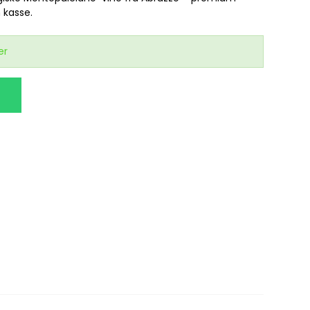
n kasse.
er