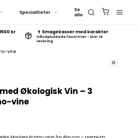
Se
Specialiteter
alle
1500 kr
🍷 Smagekasser med karakter
Håndplukkede favoritter – klar til
levering
no-vine
ed Økologisk Vin – 3
no-vine
iske Montepulciano-vine fra Abruzzo – premium