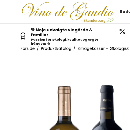
Rødv
💚 Nøje udvalgte vingårde &
familier
Passion for økologi, kvalitet og ægte
håndværk
Forside
/
Produktkatalog
/
Smagekasser – Økologisk vi