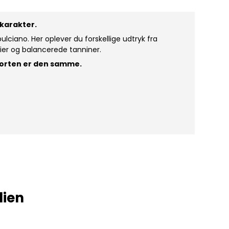
karakter.
lciano. Her oplever du forskellige udtryk fra
rier og balancerede tanniner.
esorten er den samme.
lien