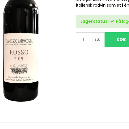
italiensk rødvin samlet i é
Lagerstatus:
På lag
KØB
stk.