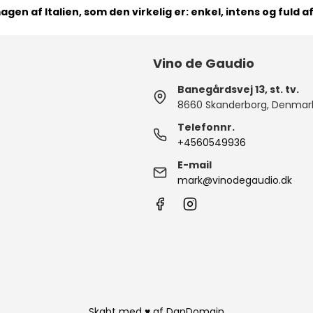
agen af Italien, som den virkelig er: enkel, intens og fuld af
Vino de Gaudio
Banegårdsvej 13, st. tv.
8660 Skanderborg, Denmar
Telefonnr.
+4560549936
E-mail
mark@vinodegaudio.dk
Skabt med ♥ af DanDomain