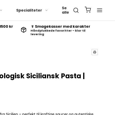
Se
Specialiteter
alle
1500 kr
🍷 Smagekasser med karakter
Håndplukkede favoritter – klar til
levering
ologisk Siciliansk Pasta |
fra Sicilien – perfekt til kraftige saucer og autentiske