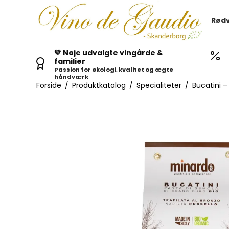
Rødv
💚 Nøje udvalgte vingårde &
familier
Passion for økologi, kvalitet og ægte
håndværk
Forside
/
Produktkatalog
/
Specialiteter
/
Bucatini –