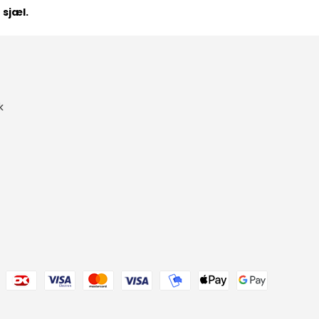
 sjæl.
k