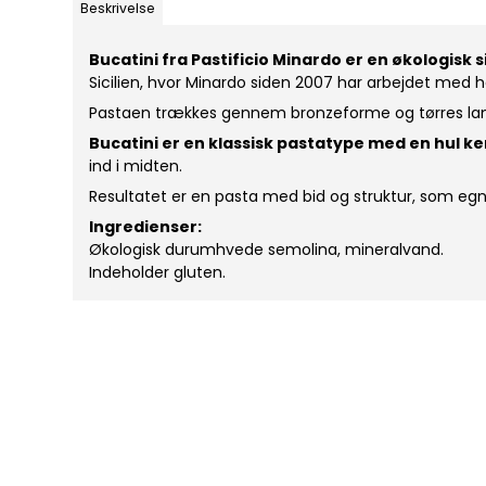
Beskrivelse
Bucatini fra Pastificio Minardo er en økologisk
Sicilien, hvor Minardo siden 2007 har arbejdet med
Pastaen trækkes gennem bronzeforme og tørres langso
Bucatini er en klassisk pastatype med en hul k
ind i midten.
Resultatet er en pasta med bid og struktur, som egne
Ingredienser:
Økologisk durumhvede semolina, mineralvand.
Indeholder gluten.