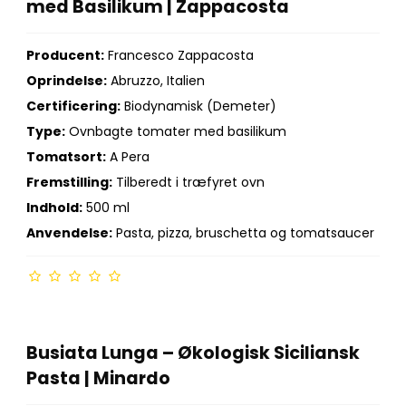
med Basilikum | Zappacosta
Producent:
Francesco Zappacosta
Oprindelse:
Abruzzo, Italien
Certificering:
Biodynamisk (Demeter)
Type:
Ovnbagte tomater med basilikum
Tomatsort:
A Pera
Fremstilling:
Tilberedt i træfyret ovn
Indhold:
500 ml
Anvendelse:
Pasta, pizza, bruschetta og tomatsaucer
Busiata Lunga – Økologisk Siciliansk
Pasta | Minardo