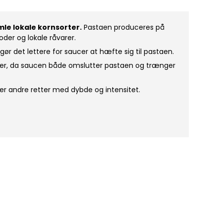
mle lokale kornsorter.
Pastaen produceres på
der og lokale råvarer.
r det lettere for saucer at hæfte sig til pastaen.
ucer, da saucen både omslutter pastaen og trænger
ler andre retter med dybde og intensitet.