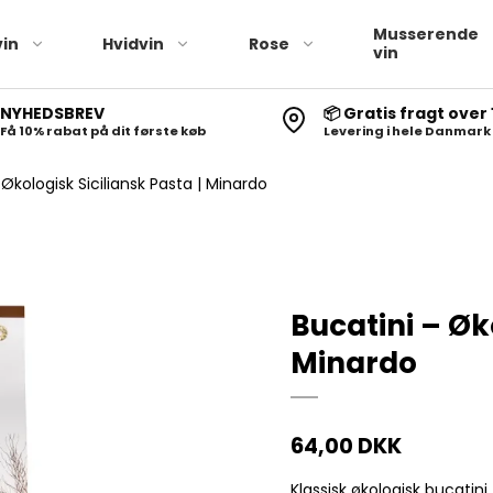
Musserende
in
Hvidvin
Rose
vin
NYHEDSBREV
📦 Gratis fragt over 
Få 10% rabat på dit første køb
Levering i hele Danmark
 Økologisk Siciliansk Pasta | Minardo
Bucatini – Øk
Minardo
64,00 DKK
Klassisk økologisk bucatini 