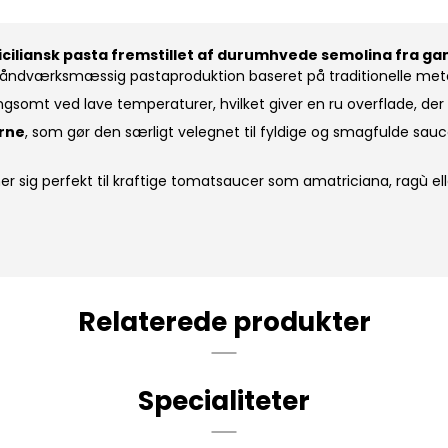
 siciliansk pasta fremstillet af durumhvede semolina fra ga
 håndværksmæssig pastaproduktion baseret på traditionelle meto
mt ved lave temperaturer, hvilket giver en ru overflade, der gø
erne
, som gør den særligt velegnet til fyldige og smagfulde sa
r sig perfekt til kraftige tomatsaucer som amatriciana, ragù el
Relaterede produkter
Specialiteter