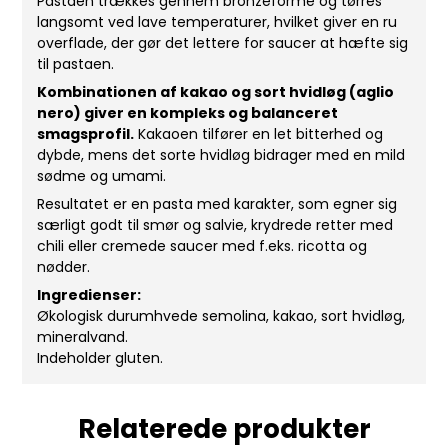
Pastaen trækkes gennem bronzeforme og tørres
langsomt ved lave temperaturer, hvilket giver en ru
overflade, der gør det lettere for saucer at hæfte sig
til pastaen.
Kombinationen af kakao og sort hvidløg (aglio
nero) giver en kompleks og balanceret
smagsprofil.
Kakaoen tilfører en let bitterhed og
dybde, mens det sorte hvidløg bidrager med en mild
sødme og umami.
Resultatet er en pasta med karakter, som egner sig
særligt godt til smør og salvie, krydrede retter med
chili eller cremede saucer med f.eks. ricotta og
nødder.
Ingredienser:
Økologisk durumhvede semolina, kakao, sort hvidløg,
mineralvand.
Indeholder gluten.
Relaterede produkter